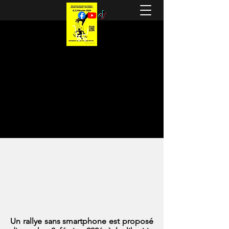
Contact
MOBILOU.NET &
MOBILOU.FR -
MOBILOU.INFO
(2001 à 2020)
Site officiel des Journées Mondiales sans
téléphone portable & smartphone... enfin presque
;-) 2001 / 2026
Un rallye sans smartphone est proposé